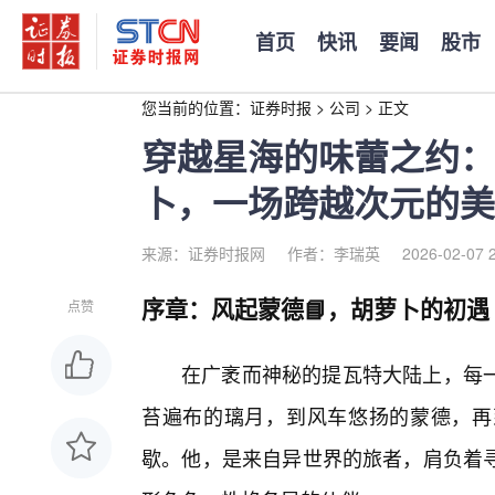
首页
快讯
要闻
股市
您当前的位置：
证券时报
>
公司
>
正文
穿越星海的味蕾之约：
卜，一场跨越次元的美
来源：证券时报网
作者：李瑞英
2026-02-07 
序章：风起蒙德📘，胡萝卜的初遇
点赞
在广袤而神秘的提瓦特大陆上，每
苔遍布的璃月，到风车悠扬的蒙德，再
歇。他，是来自异世界的旅者，肩负着