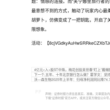
题：情感的连接。而“芙宁娜坐旅行者的
最意想不到的方式，触动了玩家内心最
胡萝卜，仿佛变成了一把钥匙，开启了
限想象。
活动：【
8cjVGdkyAuHwSRRkeCZXbTJ
4亿元<入>股ST中珠，梅花创投吴世春“盯上”戴帽
下一个,五年、十年北京银行怎么做？霍学文：坚
沃—森生物2025年上半年：归母净利润同比降74.7
声明：证券时报力求信息真实、准确，文章提及内
下载“证券时报”官方APP，或关注官方微信公众